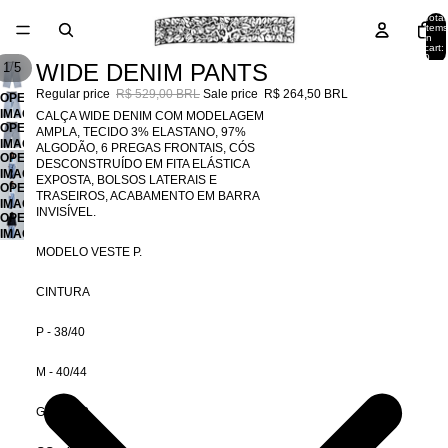
Total
items
in
cart:
0
WIDE DENIM PANTS
/
1
5
Regular price
R$ 529,00 BRL
Sale price
R$ 264,50 BRL
OPEN
IMAGE
CALÇA WIDE DENIM COM MODELAGEM
OPEN
IN
AMPLA, TECIDO 3% ELASTANO, 97%
IMAGE
FULL
ALGODÃO, 6 PREGAS FRONTAIS, CÓS
OPEN
IN
SCREEN
DESCONSTRUÍDO EM FITA ELÁSTICA
IMAGE
FULL
EXPOSTA, BOLSOS LATERAIS E
OPEN
IN
SCREEN
TRASEIROS, ACABAMENTO EM BARRA
IMAGE
FULL
INVISÍVEL.
OPEN
IN
SCREEN
IMAGE
FULL
IN
SCREEN
MODELO VESTE P.
FULL
SCREEN
CINTURA
P - 38/40
M - 40/44
G - 44/48